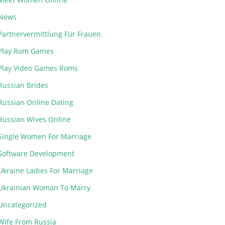
News
Partnervermittlung Für Frauen
Play Rom Games
Play Video Games Roms
Russian Brides
Russian Online Dating
Russian Wives Online
Single Women For Marriage
Software Development
Ukraine Ladies For Marriage
Ukrainian Woman To Marry
Uncategorized
Wife From Russia