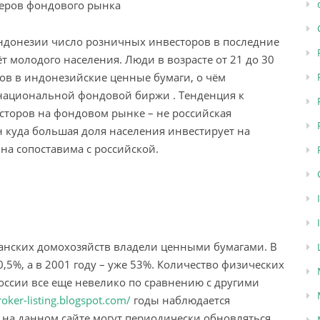
Индонезии число розничных инвесторов в последние
т молодого населения. Люди в возрасте от 21 до 30
ов в индонезийские ценные бумаги, о чём
ациональной фондовой биржи . Тенденция к
торов на фондовом рынке – не российская
н куда большая доля населения инвестирует на
на сопоставима с российской.
канских домохозяйств владели ценными бумагами. В
0,5%, а в 2001 году – уже 53%. Количество физических
оссии все еще невелико по сравнению с другими
roker-listing.blogspot.com/
годы наблюдается
 на данном сайте могут периодически обновляться,