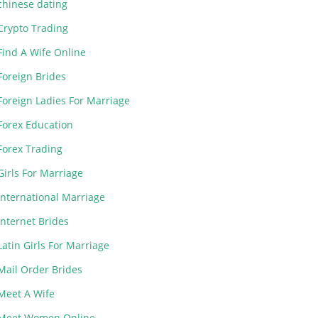
chinese dating
Crypto Trading
Find A Wife Online
Foreign Brides
Foreign Ladies For Marriage
Forex Education
Forex Trading
Girls For Marriage
International Marriage
Internet Brides
Latin Girls For Marriage
Mail Order Brides
Meet A Wife
Meet Women Online