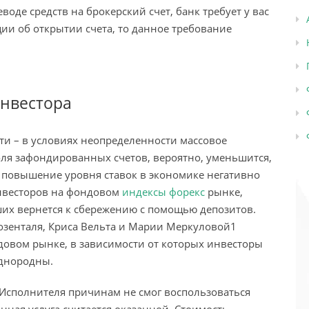
воде средств на брокерский счет, банк требует у вас
ии об открытии счета, то данное требование
нвестора
ти – в условиях неопределенности массовое
оля зафондированных счетов, вероятно, уменьшится,
, повышение уровня ставок в экономике негативно
нвесторов на фондовом
индексы форекс
рынке,
их вернется к сбережению с помощью депозитов.
Розенталя, Криса Вельта и Марии Меркуловой1
довом рынке, в зависимости от которых инвесторы
однородны.
 Исполнителя причинам не смог воспользоваться
ая услуга считается оказанной. Стоимость