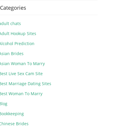
Categories
adult chats
Adult Hookup Sites
Alcohol Prediction
Asian Brides
Asian Woman To Marry
Best Live Sex Cam Site
Best Marriage Dating Sites
Best Woman To Marry
Blog
Bookkeeping
Chinese Brides