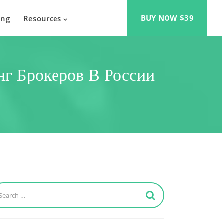
BUY NOW $39
ing
Resources
нг Брокеров В России